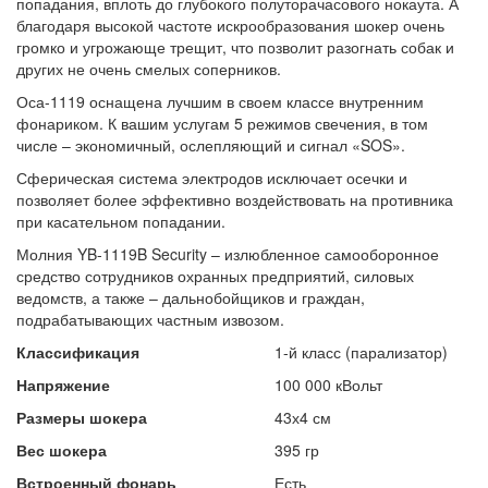
попадания, вплоть до глубокого полуторачасового нокаута. А
благодаря высокой частоте искрообразования шокер очень
громко и угрожающе трещит, что позволит разогнать собак и
других не очень смелых соперников.
Оса-1119 оснащена лучшим в своем классе внутренним
фонариком. К вашим услугам 5 режимов свечения, в том
числе – экономичный, ослепляющий и сигнал «SOS».
Сферическая система электродов исключает осечки и
позволяет более эффективно воздействовать на противника
при касательном попадании.
Молния YB-1119B Security – излюбленное самооборонное
средство сотрудников охранных предприятий, силовых
ведомств, а также – дальнобойщиков и граждан,
подрабатывающих частным извозом.
Классификация
1-й класс (парализатор)
Напряжение
100 000 кВольт
Размеры шокера
43х4 см
Вес шокера
395 гр
Встроенный фонарь
Есть