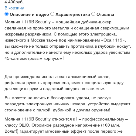
4 400руб.
В корзину
Описание и видео
Характеристики
Отзывы
Молния 1119B Security – мощнейшая дубинка-шокер,
сделанная из прочного металла и оснащенная сверхмощным
искровым разрядником. С помощью этого электрошока,
известного в Москве также под наименованием «Оса 1119»,
вы сможете не только отправить противника в глубокий нокаут,
но и дополнительно нанести ему несколько ударов увесистым
45-сантиметровым корпусом!
Для производства использован алюминиевый сплав,
рифленая рукоять прорезинена, имеет специальную гарду
для защиты руки и надежный шнурок на запястье.
Вы можете наносить и блокировать удары, не рискуя
повредить электронную начинку шокера, устройство выдержит
столкновение с палкой, дубинкой и другим оружием!
Молния 1119B Security относится к I – профессиональному –
классу ЭШО. Огромное разрядное напряжение (100 млн.
Вольт!) гарантирует мгновенный эффект после первого же