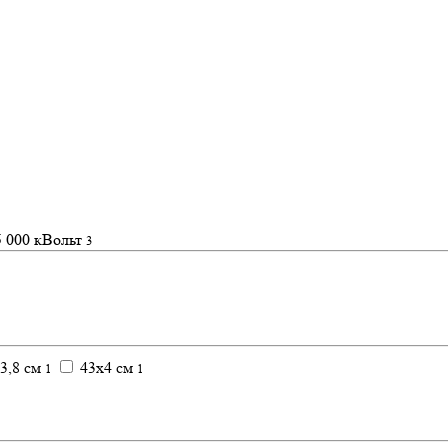
 000 кВольт
3
3,8 см
43х4 см
1
1