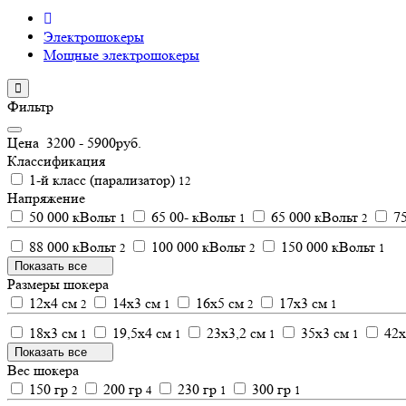
Электрошокеры
Мощные электрошокеры
Фильтр
Цена
3200
-
5900
руб.
Классификация
1-й класс (парализатор)
12
Напряжение
50 000 кВольт
65 00- кВольт
65 000 кВольт
75
1
1
2
88 000 кВольт
100 000 кВольт
150 000 кВольт
2
2
1
Показать все
Размеры шокера
12х4 см
14х3 см
16х5 см
17х3 см
2
1
2
1
18х3 см
19,5х4 см
23х3,2 см
35х3 см
42х
1
1
1
1
Показать все
Вес шокера
150 гр
200 гр
230 гр
300 гр
2
4
1
1