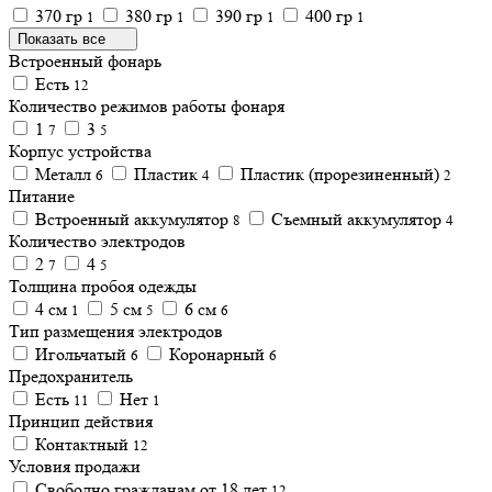
370 гр
380 гр
390 гр
400 гр
1
1
1
1
Показать все
Встроенный фонарь
Есть
12
Количество режимов работы фонаря
1
3
7
5
Корпус устройства
Металл
Пластик
Пластик (прорезиненный)
6
4
2
Питание
Встроенный аккумулятор
Съемный аккумулятор
8
4
Количество электродов
2
4
7
5
Толщина пробоя одежды
4 см
5 см
6 см
1
5
6
Тип размещения электродов
Игольчатый
Коронарный
6
6
Предохранитель
Есть
Нет
11
1
Принцип действия
Контактный
12
Условия продажи
Свободно гражданам от 18 лет
12