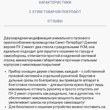
ХАРАКТЕРИСТИКИ
С ЭТИМ ТОВАРОМ ПОКУПАЮТ
ОТЗЫВЫ
Двухзарядная модификация уникального пускового
приспособления производства Санкт-Петербург! Данная
версия ПУ-2 имеет два ствола с раздельными УСМ, она
идеально подходит для скрытого ношения по городу и
самообороны, отличается простой и надежной системой
спуска, миниатюрными габаритами и прочным стальным
корпусом с никелевым покрытием!
Прибор оснащен двумя стволами, каждый – с собственной
пусковой системой и отдельной рукояткой. Вкрутив в
дульные срезы по боеприпасу, вы приведете аппарат в
боеготовое положение – для выстрела нужно будет лишь
максимально оттянуть рукоятку и просто отпустить ее!
ПУ-2 умеет стрелять как раздельно, так и дуплетом, что
обеспечивает максимальную мощность выстрела и
увеличивает шансы на успешную самозащиту!
Для безопасного ношения устройство можно поставить на