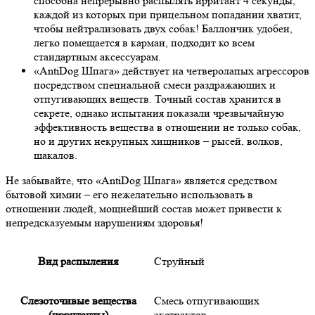
способна непрерывно распылять ирритант 4 секунды,
каждой из которых при прицельном попадании хватит,
чтобы нейтрализовать двух собак! Баллончик удобен,
легко помещается в карман, подходит ко всем
стандартным аксессуарам.
«AntiDog Шпага» действует на четверолапых агрессоров
посредством специальной смеси раздражающих и
отпугивающих веществ. Точный состав хранится в
секрете, однако испытания показали чрезвычайную
эффективность вещества в отношении не только собак,
но и других некрупных хищников – рысей, волков,
шакалов.
Не забывайте, что «AntiDog Шпага» является средством
бытовой химии – его нежелательно использовать в
отношении людей, мощнейший состав может привести к
непредсказуемым нарушениям здоровья!
Вид распыления
Струйный
Слезоточивые вещества
Смесь отпугивающих
(ирританты)
экстрактов