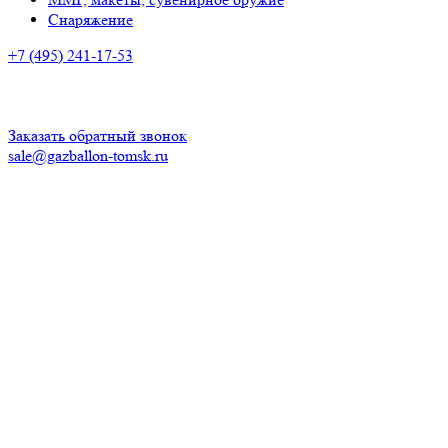
Снаряжение
+7 (495) 241-17-53
Адрес:
просп. Ленина, 93, Томск
Время работы:
ПН-ПТ: с 10:00 до 20:00
СБ-ВС: с 10.00 до 18.00
Заказать обратный звонок
sale@gazballon-tomsk.ru