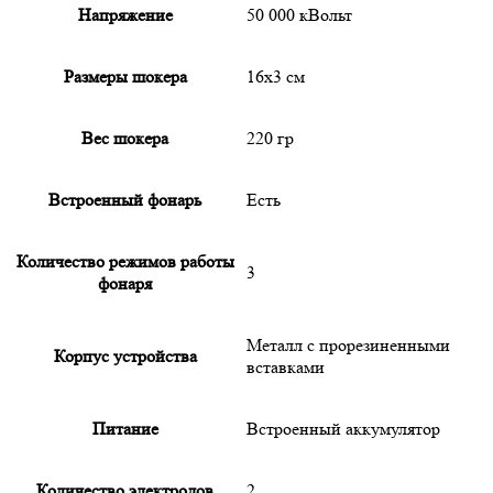
Напряжение
50 000 кВольт
Размеры шокера
16х3 см
Вес шокера
220 гр
Встроенный фонарь
Есть
Количество режимов работы
3
фонаря
Металл с прорезиненными
Корпус устройства
вставками
Питание
Встроенный аккумулятор
Количество электродов
2